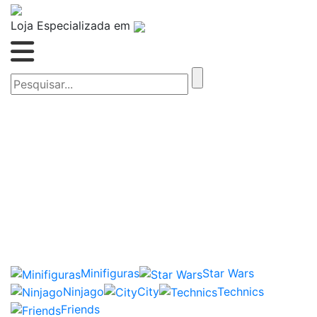
Loja Especializada em
Minifiguras
Star Wars
Ninjago
City
Technics
Friends