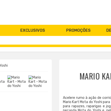
EXCLUSIVOS
PROMOÇÕES
D
MARIO KA
Acelere rumo à ação de corr
Mario Kart Mota do Yoshi par
para rapazes, raparigas e jo
peçasda Mota do Yoshi e, pe