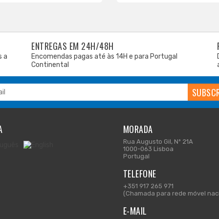
ENTREGAS EM 24H/48H
s a
Encomendas pagas até às 14H e para Portugal
Continental
A
MORADA
Rua Augusto Gil, Nº 21A
1000-063 Lisboa
Portugal
TELEFONE
+351 917 265 971
(Chamada para rede móvel naci
E-MAIL