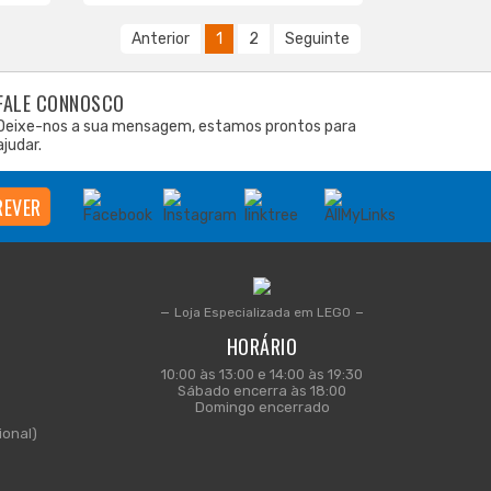
Anterior
1
2
Seguinte
FALE CONNOSCO
Deixe-nos a sua mensagem, estamos prontos para
ajudar.
Loja Especializada em LEGO
HORÁRIO
10:00 às 13:00 e 14:00 às 19:30
Sábado encerra às 18:00
Domingo encerrado
onal)