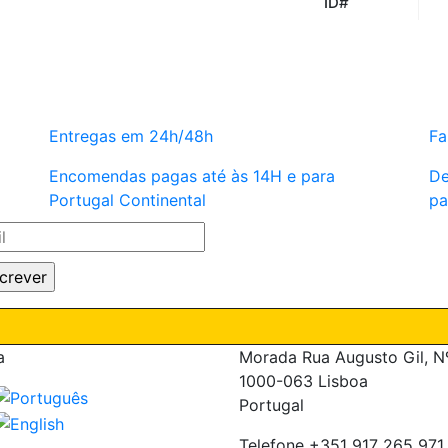
ID#
Entregas em 24h/48h
Fa
Encomendas pagas até às 14H e para
De
Portugal Continental
pa
a
Morada
Rua Augusto Gil, N
1000-063 Lisboa
Portugal
Telefone
+351 917 265 971